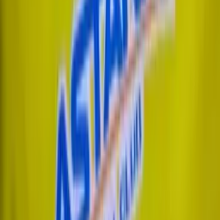
Спорт
Как Астана наращивает спортивную
инфраструктуру
С 2001 года в Астане последовательно строят крупные
спортивные объекты, которые позволяют проводить
международные соревнования и тренировать
национальные сборные.
6 июля 2026
·
Редакция TR Kazakhstan
Спорт
Массовые соревнования и забеги ко Дню
столицы пройдут в Астане
Спортивная программа ко Дню столицы в Астане
началась 2 июля и продлится до 6 июля.
3 июля 2026
·
Редакция TR Kazakhstan
Спорт
Казахский национальный университет