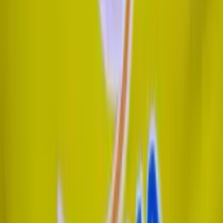
в Астане
В Астане в течение шести дней пройдёт летний
чемпионат Казахстана по теннису в одиночном разряде.
14 июля 2026
·
Редакция TR Kazakhstan
Спорт
зеренда
Зеренда - село в Зерендинском районе Акмолинской
области Казахстана. На территории этого села
расположено красивое озеро и густой лес, только по
размерам…
31 августа 2014
·
Редакция TR Kazakhstan
Все материалы · Спорт
Спорт
Бектенов проверил готовность Астаны к
Играм будущего-2026