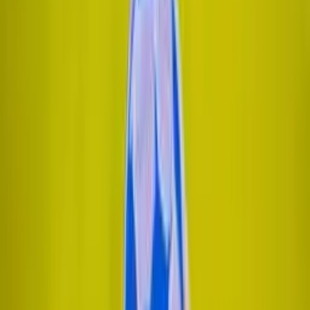
Санаторий "Окси"
1 сентября 2014
·
Редакция TR Kazakhstan
Расписание матчей
Футбол · Кубок Азии
Казахстан — Иран · сегодня 21:00
Сегодня
·
Стадион «Астана Арена»
КПЛ
Шахтёр — Кайрат · завтра 19:00
Завтра
·
Караганда
Борьба
Турнир по борьбе · трансляция
Суббота
·
Алматы Арена
Велоспорт
Тур Алматы · этап 3
Воскресенье
·
Старт в 09:00