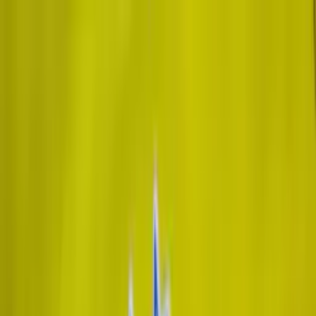
Языки
Русский
Қазақша
Выбрать регион
Разделы
Главное
Новости
Туризм
Экономика
Общество
Культура
Спорт
Сервисы
Подписка на рассылку
Подкасты