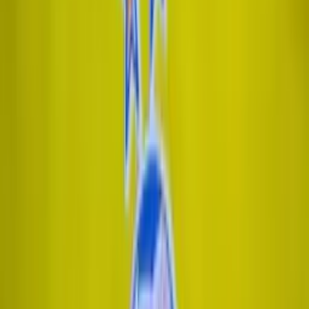
Борьба
Главное в спорте
Олимпиада
Турниры и результаты
Футбол
Хоккей
Спорт
Определились победители летнего
чемпионата Казахстана по теннису в
Астане
Главное в спорте
LIVE
Спорт