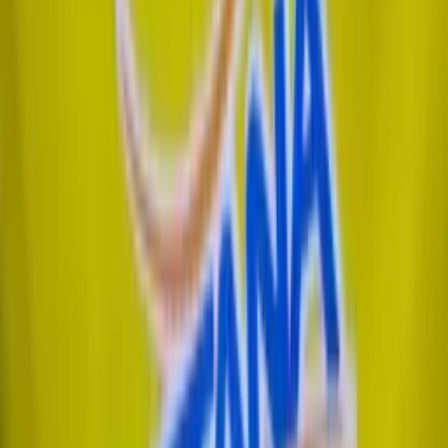
Премьер-министр Олжас Бектенов проверил готовность
спортивных объектов Астаны к проведению «Игр
будущего-2026», которые стартуют 29 июля по
поручению главы государства.
11 июля 2026
·
Редакция TR Kazakhstan
Спорт
«Барыс» подписал американского
защитника Чейза Приски
Казахстанский клуб «Барыс» 7 июля пополнил состав
американским защитником Чейзом Приски.
7 июля 2026
·
Редакция TR Kazakhstan
Спорт
Дамир Марат перешёл в «Астану»
Пресс-служба «Астаны» сообщила о переходе 25-
летнего Дамира Марата в столичный клуб. Условия
контракта не разглашаются.
7 июля 2026
·
Редакция TR Kazakhstan