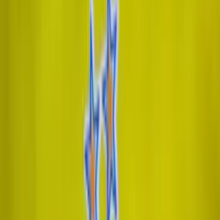
Все программы
Контакты
Русский
Подписка
Подкасты
Регион
Поиск
TR
.kz
Главное
Новости
Туризм
Экономика
Общество
Культура
Спорт
Вход / Регистрация
Спорт · Астана
Раздел «Спорт» Астаны: самые свежие новости, материалы и
репортажи. Следите за обновлениями на TR Kazakhstan.
Главная
Спорт
Все